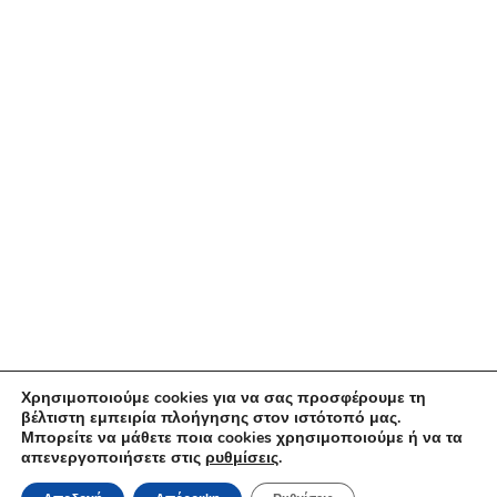
Skype:
Frontistiria Pirinas
Επικοινωνία / Newsletter
Χρησιμοποιούμε cookies για να σας προσφέρουμε τη
βέλτιστη εμπειρία πλοήγησης στον ιστότοπό μας.
[fc id=’2′][/fc]
Μπορείτε να μάθετε ποια cookies χρησιμοποιούμε ή να τα
απενεργοποιήσετε στις
ρυθμίσεις
.