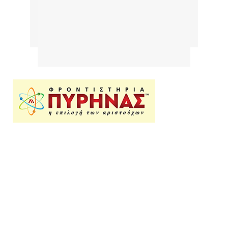
Επικοινωνία
Φροντιστήρια Πυρήνας
Ερυθραίας 1, 12134 Περιστέρι
σταθμός μετρό "Περιστέρι"
τηλ
210 57.57.255
email:
info@pyr.gr